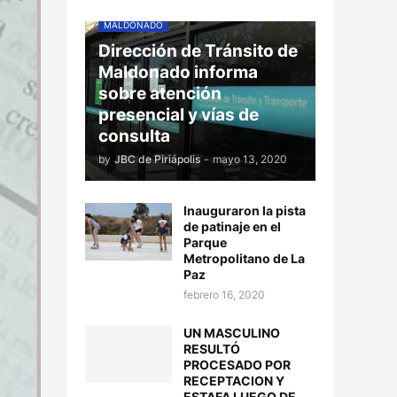
MALDONADO
Dirección de Tránsito de
Maldonado informa
sobre atención
presencial y vías de
consulta
by
JBC de Piriápolis
-
mayo 13, 2020
Inauguraron la pista
de patinaje en el
Parque
Metropolitano de La
Paz
febrero 16, 2020
UN MASCULINO
RESULTÓ
PROCESADO POR
RECEPTACION Y
ESTAFA LUEGO DE