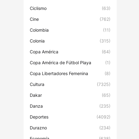
Ciclismo
(63)
Cine
(762)
Colombia
(11)
Colonia
(315)
Copa América
(64)
Copa América de Fútbol Playa
(1)
Copa Libertadores Femenina
(8)
Cultura
(7325)
Dakar
(65)
Danza
(235)
Deportes
(4092)
Durazno
(234)
Economía
(638)