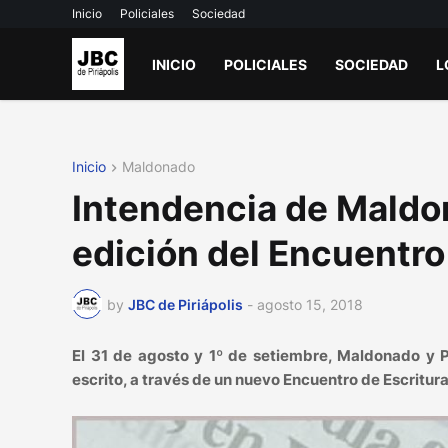
Inicio
Policiales
Sociedad
INICIO
POLICIALES
SOCIEDAD
L
Inicio
Maldonado
Intendencia de Maldo
edición del Encuentro
by
JBC de Piriápolis
-
agosto 15, 2018
El 31 de agosto y 1º de setiembre, Maldonado y Pu
escrito, a través de un nuevo Encuentro de Escritur