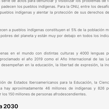
serie de actos para denunciar y visibilizar los problemas de f
e padecen los pueblos indígenas. Para la ONU, entre los desaf
s pueblos indígenas y alentar la protección de sus derechos d
cen a pueblos indígenas constituyen el 5% de la población m
pobres del planeta y están muy por debajo en todos los indi
genas en el mundo con distintas culturas y 4000 lenguas pr
proclamado el año 2019 como el Año Internacional de las L
 desempeñan en la educación, la libertad de expresión, la in
ción de Estados Iberoamericanos para la Educación, la Cienc
ina hay aproximadamente 46 millones de indígenas y 826 p
r los 150 millones de personas afrodescendientes.
da 2030