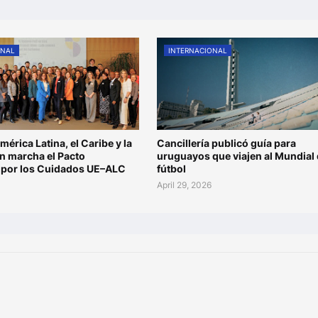
ONAL
INTERNACIONAL
mérica Latina, el Caribe y la
Cancillería publicó guía para
n marcha el Pacto
uruguayos que viajen al Mundial
l por los Cuidados UE–ALC
fútbol
6
April 29, 2026