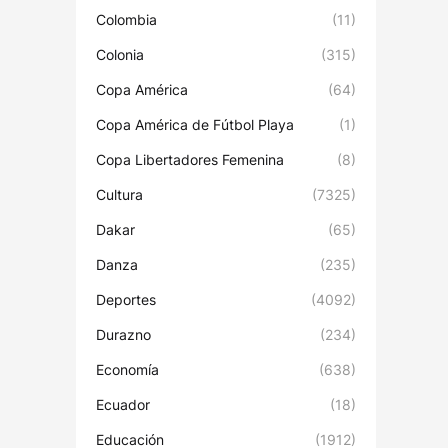
Colombia
(11)
Colonia
(315)
Copa América
(64)
Copa América de Fútbol Playa
(1)
Copa Libertadores Femenina
(8)
Cultura
(7325)
Dakar
(65)
Danza
(235)
Deportes
(4092)
Durazno
(234)
Economía
(638)
Ecuador
(18)
Educación
(1912)