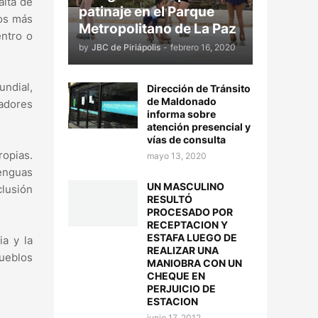
alta de
patinaje en el Parque
íos más
Metropolitano de La Paz
entro o
by
JBC de Piriápolis
-
febrero 16, 2020
undial,
Dirección de Tránsito
de Maldonado
cadores
informa sobre
atención presencial y
vías de consulta
opias.
mayo 13, 2020
enguas
UN MASCULINO
clusión
RESULTÓ
PROCESADO POR
RECEPTACION Y
ESTAFA LUEGO DE
ia y la
REALIZAR UNA
ueblos
MANIOBRA CON UN
CHEQUE EN
PERJUICIO DE
ESTACION
junio 17, 2012