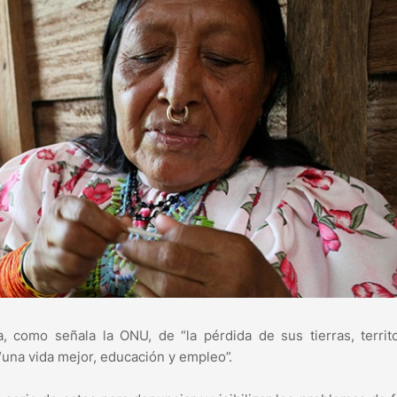
 como señala la ONU, de “la pérdida de sus tierras, territ
 “una vida mejor, educación y empleo”.