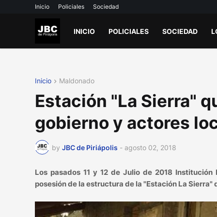
Inicio
Policiales
Sociedad
INICIO
POLICIALES
SOCIEDAD
L
Inicio
Maldonado
Estación "La Sierra" 
gobierno y actores loc
by
JBC de Piriápolis
-
agosto 02, 2018
Los pasados 11 y 12 de Julio de 2018 Institución
posesión de la estructura de la "Estación La Sierra"