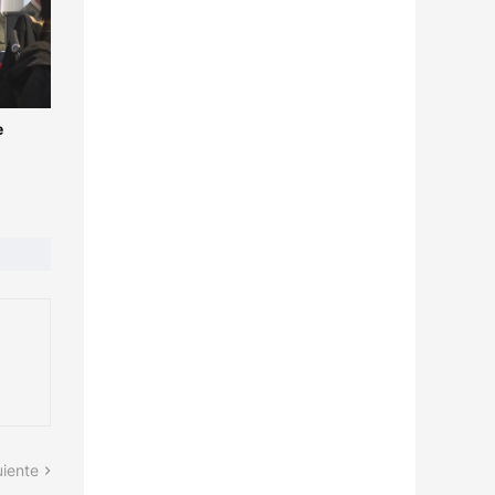
e
uiente