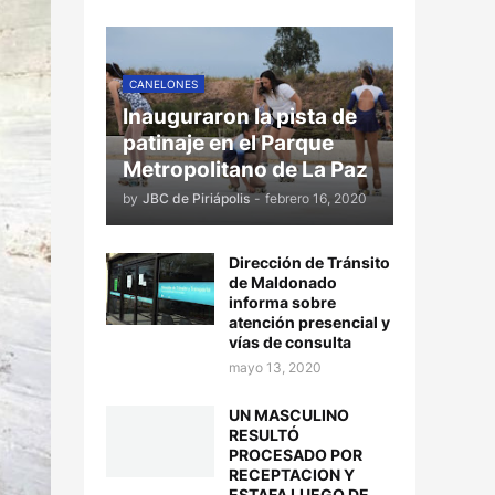
CANELONES
Inauguraron la pista de
patinaje en el Parque
Metropolitano de La Paz
by
JBC de Piriápolis
-
febrero 16, 2020
Dirección de Tránsito
de Maldonado
informa sobre
atención presencial y
vías de consulta
mayo 13, 2020
UN MASCULINO
RESULTÓ
PROCESADO POR
RECEPTACION Y
ESTAFA LUEGO DE