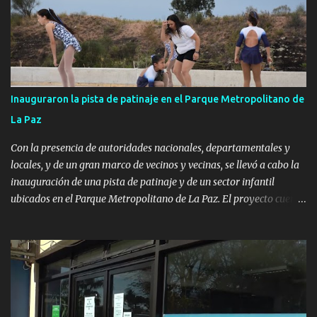
Inauguraron la pista de patinaje en el Parque Metropolitano de
La Paz
Con la presencia de autoridades nacionales, departamentales y
locales, y de un gran marco de vecinos y vecinas, se llevó a cabo la
inauguración de una pista de patinaje y de un sector infantil
ubicados en el Parque Metropolitano de La Paz. El proyecto cuenta
con el apoyo del Fondo + Local que es impulsado por el Programa
Uruguay Integra, de la Dirección de Descentralización e Inversión
Pública de OPP, así como aportes del Gobierno de Canelones y del
Ministerio de Transporte y Obras Públicas. La nueva
infraestructura deportiva consiste en una plataforma de 35 m por
20 m con banco de hormigón sobre sus laterales. Su destino será