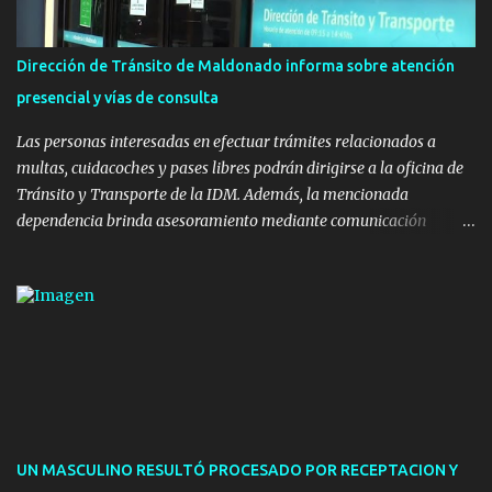
polifuncional, permitiendo la práctica de patín, hockey, gimnasia y
la realización de eventos culturales. Próximo a la pista, se
instalaron juegos infantiles y equipamiento urbano (bancos de
Dirección de Tránsito de Maldonado informa sobre atención
hormigón y sets de bancos y mesas). A su vez, se incorporaron
presencial y vías de consulta
nuevos pavimentos e iluminación. La totalidad de estas obras
implicaron una inversión estimada ...
Las personas interesadas en efectuar trámites relacionados a
multas, cuidacoches y pases libres podrán dirigirse a la oficina de
Tránsito y Transporte de la IDM. Además, la mencionada
dependencia brinda asesoramiento mediante comunicación
telefónica y correo electrónico. La dependencia admitirá el ingreso
de hasta cinco personas a la oficina. En cuanto a la atención
presencial comprende los siguientes trámites: Multas: devolución
de licencias de conducir retenidas por espirometrías y trámites
para la devolución de motos retenidas. Cuidacoches en general.
Pases libres: recargas, renovaciones y estudiantes. Información por
vía telefónica y correo electrónico: Multas: reclamos o consultas a
descargostransito@maldonado.gub.uy, o al teléfono 4222
1921(interno 1456). Cuidacoches: consultas a
UN MASCULINO RESULTÓ PROCESADO POR RECEPTACION Y
transitoytransporte@maldonado.gub.uy, teléfono 4222