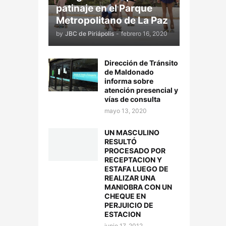
patinaje en el Parque
Metropolitano de La Paz
by
JBC de Piriápolis
-
febrero 16, 2020
Dirección de Tránsito
de Maldonado
informa sobre
atención presencial y
vías de consulta
mayo 13, 2020
UN MASCULINO
RESULTÓ
PROCESADO POR
RECEPTACION Y
ESTAFA LUEGO DE
REALIZAR UNA
MANIOBRA CON UN
CHEQUE EN
PERJUICIO DE
ESTACION
junio 17, 2012