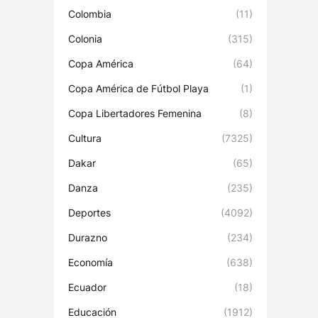
Colombia
(11)
Colonia
(315)
Copa América
(64)
Copa América de Fútbol Playa
(1)
Copa Libertadores Femenina
(8)
Cultura
(7325)
Dakar
(65)
Danza
(235)
Deportes
(4092)
Durazno
(234)
Economía
(638)
Ecuador
(18)
Educación
(1912)