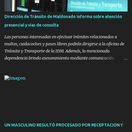
la realización de eventos culturales. Próximo a la pista, se
instalaron juegos infantiles y equipamiento urbano (bancos de
Dirección de Tránsito de Maldonado informa sobre atención
hormigón y sets de bancos y mesas). A su vez, se incorporaron
presencial y vías de consulta
nuevos pavimentos e iluminación. La totalidad de estas obras
implicaron una inversión estimada ...
Las personas interesadas en efectuar trámites relacionados a
multas, cuidacoches y pases libres podrán dirigirse a la oficina de
Tránsito y Transporte de la IDM. Además, la mencionada
dependencia brinda asesoramiento mediante comunicación
telefónica y correo electrónico. La dependencia admitirá el ingreso
de hasta cinco personas a la oficina. En cuanto a la atención
presencial comprende los siguientes trámites: Multas: devolución
de licencias de conducir retenidas por espirometrías y trámites
para la devolución de motos retenidas. Cuidacoches en general.
Pases libres: recargas, renovaciones y estudiantes. Información por
vía telefónica y correo electrónico: Multas: reclamos o consultas a
descargostransito@maldonado.gub.uy, o al teléfono 4222
1921(interno 1456). Cuidacoches: consultas a
UN MASCULINO RESULTÓ PROCESADO POR RECEPTACION Y
transitoytransporte@maldonado.gub.uy, teléfono 4222