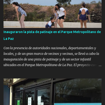
Inauguraron la pista de patinaje en el Parque Metropolitano de
La Paz
Con la presencia de autoridades nacionales, departamentales y
locales, y de un gran marco de vecinos y vecinas, se llevó a cabo la
inauguración de una pista de patinaje y de un sector infantil
ubicados en el Parque Metropolitano de La Paz. El proyecto cuenta
con el apoyo del Fondo + Local que es impulsado por el Programa
Uruguay Integra, de la Dirección de Descentralización e Inversión
Pública de OPP, así como aportes del Gobierno de Canelones y del
Ministerio de Transporte y Obras Públicas. La nueva
infraestructura deportiva consiste en una plataforma de 35 m por
20 m con banco de hormigón sobre sus laterales. Su destino será
polifuncional, permitiendo la práctica de patín, hockey, gimnasia y