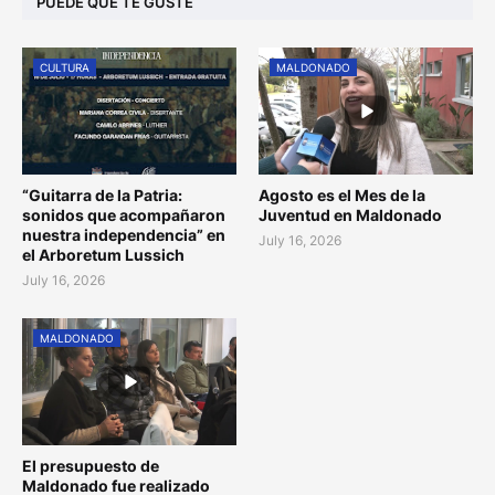
PUEDE QUE TE GUSTE
CULTURA
MALDONADO
“Guitarra de la Patria:
Agosto es el Mes de la
sonidos que acompañaron
Juventud en Maldonado
nuestra independencia” en
July 16, 2026
el Arboretum Lussich
July 16, 2026
MALDONADO
El presupuesto de
Maldonado fue realizado