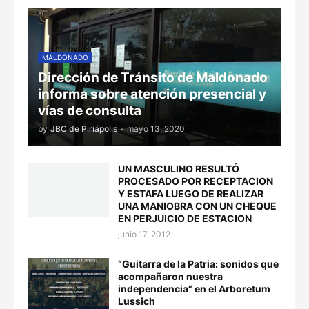
MALDONADO
Dirección de Tránsito de Maldonado
informa sobre atención presencial y
vías de consulta
by
JBC de Piriápolis
-
mayo 13, 2020
UN MASCULINO RESULTÓ
PROCESADO POR RECEPTACION
Y ESTAFA LUEGO DE REALIZAR
UNA MANIOBRA CON UN CHEQUE
EN PERJUICIO DE ESTACION
junio 17, 2012
“Guitarra de la Patria: sonidos que
acompañaron nuestra
independencia” en el Arboretum
Lussich