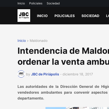
Inicio
Policiales
Sociedad
INICIO
POLICIALES
SOCIEDAD
L
Inicio
Maldonado
Intendencia de Maldo
ordenar la venta ambu
by
JBC de Piriápolis
-
diciembre 18, 2017
Las autoridades de la Dirección General de Hi
vendedores ambulantes para convenir aspectos s
departamento.