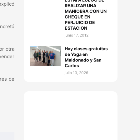
explicó
REALIZAR UNA
MANIOBRA CON UN
CHEQUE EN
PERJUICIO DE
oncretó
ESTACION
junio 17, 2012
Hay clases gratuitas
or otra
de Yoga en
 vender
Maldonado y San
Carlos
julio 13, 2026
ores de