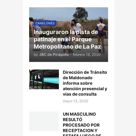
CANELONES
Inauguraron la pista de
patinaje en el Parque
Metropolitano de La Paz
by
JBC de Piriápolis
-
febrero 16, 2020
Dirección de Tránsito
de Maldonado
informa sobre
atención presencial y
vías de consulta
mayo 13, 2020
UN MASCULINO
RESULTÓ
PROCESADO POR
RECEPTACION Y
ESTAFA LUEGO DE