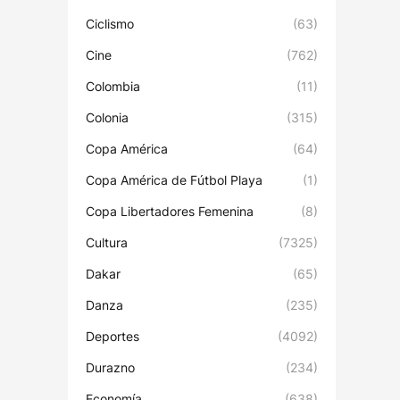
Ciclismo
(63)
Cine
(762)
Colombia
(11)
Colonia
(315)
Copa América
(64)
Copa América de Fútbol Playa
(1)
Copa Libertadores Femenina
(8)
Cultura
(7325)
Dakar
(65)
Danza
(235)
Deportes
(4092)
Durazno
(234)
Economía
(638)