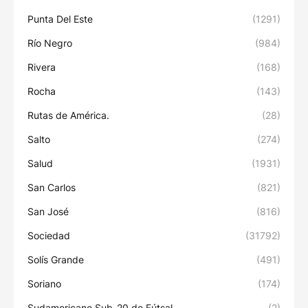
Punta Del Este
(1291)
Río Negro
(984)
Rivera
(168)
Rocha
(143)
Rutas de América.
(28)
Salto
(274)
Salud
(1931)
San Carlos
(821)
San José
(816)
Sociedad
(31792)
Solís Grande
(491)
Soriano
(174)
Sudamericano Sub-20 de Fútsal
(2)