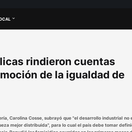
OCAL
icas rindieron cuentas
moción de la igualdad de
ería, Carolina Cosse, subrayó que "el desarrollo industrial no 
eza mejor distribuida", para lo cual el país debe tomar defin