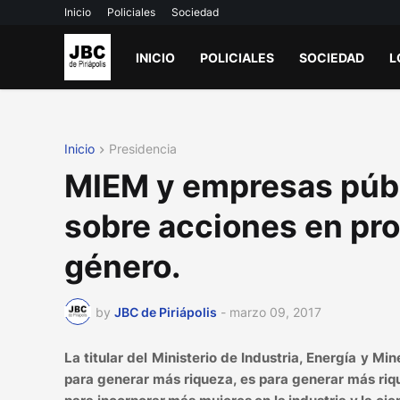
Inicio
Policiales
Sociedad
INICIO
POLICIALES
SOCIEDAD
L
Inicio
Presidencia
MIEM y empresas públ
sobre acciones en pro
género.
by
JBC de Piriápolis
-
marzo 09, 2017
La titular del Ministerio de Industria, Energía y Min
para generar más riqueza, es para generar más riqu