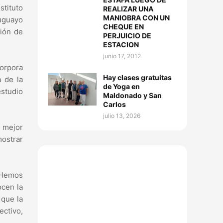
stituto
REALIZAR UNA
MANIOBRA CON UN
ruguayo
CHEQUE EN
ión de
PERJUICIO DE
ESTACION
junio 17, 2012
corpora
Hay clases gratuitas
a de la
de Yoga en
estudio
Maldonado y San
Carlos
julio 13, 2026
 mejor
mostrar
“Hemos
cen la
 que la
ectivo,