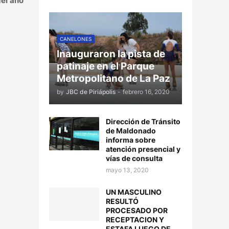
del año
CANELONES
Inauguraron la pista de
patinaje en el Parque
Metropolitano de La Paz
by
JBC de Piriápolis
-
febrero 16, 2020
Dirección de Tránsito
de Maldonado
informa sobre
atención presencial y
vías de consulta
mayo 13, 2020
UN MASCULINO
RESULTÓ
PROCESADO POR
RECEPTACION Y
ESTAFA LUEGO DE