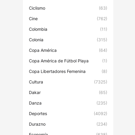
Ciclismo
(63)
Cine
(762)
Colombia
(11)
Colonia
(315)
Copa América
(64)
Copa América de Fútbol Playa
(1)
Copa Libertadores Femenina
(8)
Cultura
(7325)
Dakar
(65)
Danza
(235)
Deportes
(4092)
Durazno
(234)
Economía
(638)