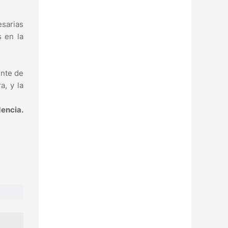
esarias
s en la
ente de
a, y la
dencia.