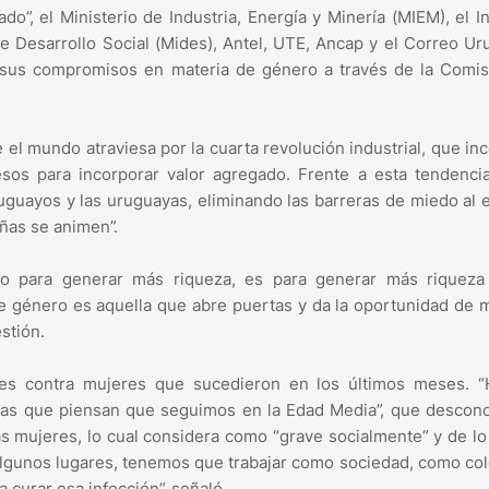
”, el Ministerio de Industria, Energía y Minería (MIEM), el In
de Desarrollo Social (Mides), Antel, UTE, Ancap y el Correo U
n sus compromisos en materia de género a través de la Comis
 el mundo atraviesa por la cuarta revolución industrial, que in
esos para incorporar valor agregado. Frente a esta tendenci
ruguayos y las uruguayas, eliminando las barreras de miedo al 
ñas se animen”.
solo para generar más riqueza, es para generar más riqueza
 de género es aquella que abre puertas y da la oportunidad de 
stión.
nes contra mujeres que sucedieron en los últimos meses. 
las que piensan que seguimos en la Edad Media”, que descono
las mujeres, lo cual considera como “grave socialmente” y de lo
algunos lugares, tenemos que trabajar como sociedad, como col
 curar esa infección”, señaló.