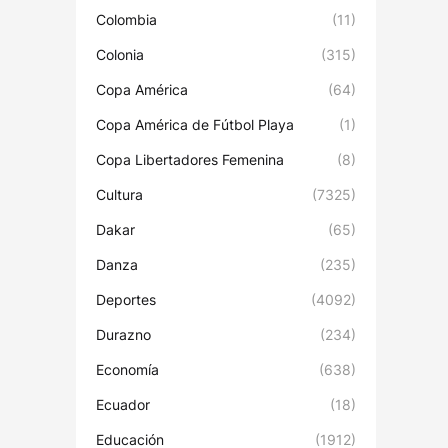
Colombia
(11)
Colonia
(315)
Copa América
(64)
Copa América de Fútbol Playa
(1)
Copa Libertadores Femenina
(8)
Cultura
(7325)
Dakar
(65)
Danza
(235)
Deportes
(4092)
Durazno
(234)
Economía
(638)
Ecuador
(18)
Educación
(1912)