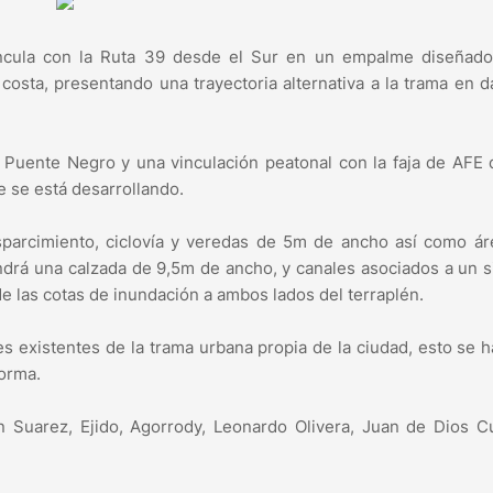
 vincula con la Ruta 39 desde el Sur en un empalme diseñad
a costa, presentando una trayectoria alternativa a la trama en 
 Puente Negro y una vinculación peatonal con la faja de AFE
e se está desarrollando.
sparcimiento, ciclovía y veredas de 5m de ancho así como á
endrá una calzada de 9,5m de ancho, y canales asociados a un 
e las cotas de inundación a ambos lados del terraplén.
es existentes de la trama urbana propia de la ciudad, esto se 
forma.
n Suarez, Ejido, Agorrody, Leonardo Olivera, Juan de Dios C