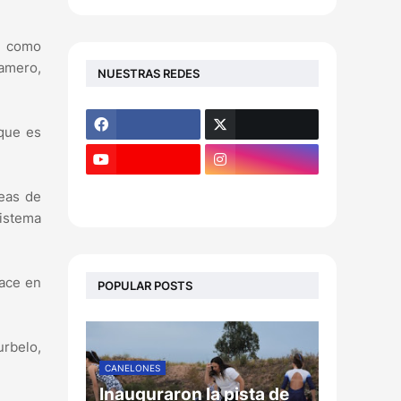
o como
damero,
NUESTRAS REDES
 que es
reas de
sistema
hace en
POPULAR POSTS
urbelo,
CANELONES
Inauguraron la pista de