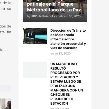
r de la
patinaje en el Parque
ara su
Metropolitano de La Paz
by
JBC de Piriápolis
-
febrero 16, 2020
ndos de
Dirección de Tránsito
ste fin
de Maldonado
informa sobre
atención presencial y
vías de consulta
irse.
mayo 13, 2020
UN MASCULINO
RESULTÓ
PROCESADO POR
RECEPTACION Y
ESTAFA LUEGO DE
REALIZAR UNA
MANIOBRA CON UN
CHEQUE EN
PERJUICIO DE
ESTACION
junio 17, 2012