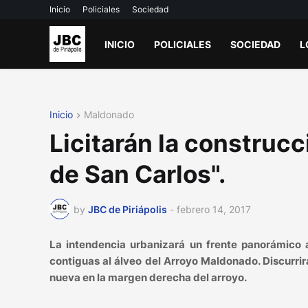
Inicio
Policiales
Sociedad
INICIO
POLICIALES
SOCIEDAD
L
Inicio
Maldonado
Licitarán la construc
de San Carlos".
by
JBC de Piriápolis
-
febrero 14, 2017
La intendencia urbanizará un frente panorámico a
contiguas al álveo del Arroyo Maldonado. Discurrir
nueva en la margen derecha del arroyo.