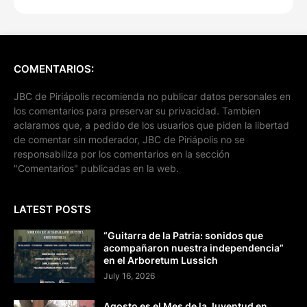
COMENTARIOS:
JBC de Piriápolis recomienda no publicar datos personales en
los comentarios para preservar su privacidad. Tambien
aclaramos que, a pedido de los usuarios que piden la libertad
de comentar sin moderador, JBC de Piriápolis no se
responsabiliza por los comentarios en la sección
"Comentarios" publicadas en la web.
LATEST POSTS
“Guitarra de la Patria: sonidos que
acompañaron nuestra independencia”
en el Arboretum Lussich
July 16, 2026
Agosto es el Mes de la Juventud en