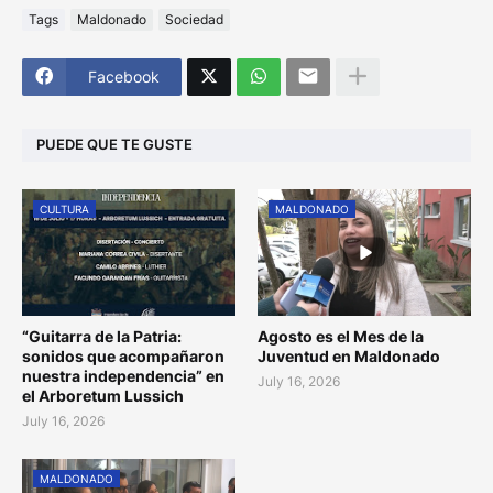
Tags
Maldonado
Sociedad
Facebook
PUEDE QUE TE GUSTE
CULTURA
MALDONADO
“Guitarra de la Patria:
Agosto es el Mes de la
sonidos que acompañaron
Juventud en Maldonado
nuestra independencia” en
July 16, 2026
el Arboretum Lussich
July 16, 2026
MALDONADO