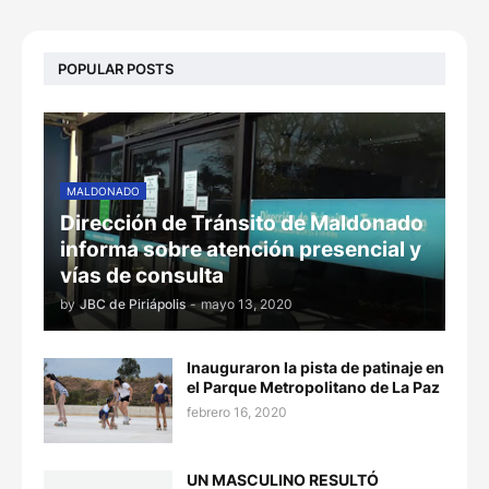
POPULAR POSTS
MALDONADO
Dirección de Tránsito de Maldonado
informa sobre atención presencial y
vías de consulta
by
JBC de Piriápolis
-
mayo 13, 2020
Inauguraron la pista de patinaje en
el Parque Metropolitano de La Paz
febrero 16, 2020
UN MASCULINO RESULTÓ