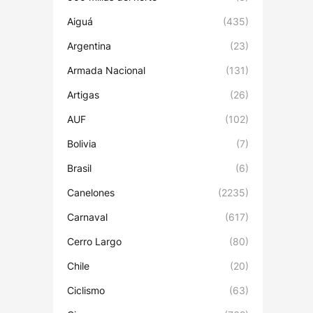
Aiguá
(435)
Argentina
(23)
Armada Nacional
(131)
Artigas
(26)
AUF
(102)
Bolivia
(7)
Brasil
(6)
Canelones
(2235)
Carnaval
(617)
Cerro Largo
(80)
Chile
(20)
Ciclismo
(63)