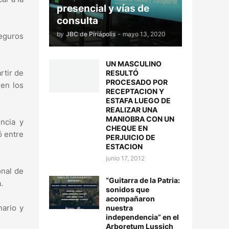
presencial y vías de
consulta
by
JBC de Piriápolis
-
mayo 13, 2020
Seguros
UN MASCULINO
rtir de
RESULTÓ
PROCESADO POR
 en los
RECEPTACION Y
ESTAFA LUEGO DE
REALIZAR UNA
MANIOBRA CON UN
ncia y
CHEQUE EN
ó entre
PERJUICIO DE
ESTACION
junio 17, 2012
onal de
“Guitarra de la Patria:
.
sonidos que
acompañaron
nario y
nuestra
independencia” en el
Arboretum Lussich