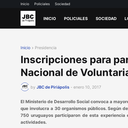
Inicio
Policiales
Sociedad
INICIO
POLICIALES
SOCIEDAD
L
Inicio
Presidencia
Inscripciones para pa
Nacional de Voluntari
by
JBC de Piriápolis
-
enero 10, 2017
El Ministerio de Desarrollo Social convoca a mayor
que involucra a 30 organismos públicos. Según des
750 uruguayos participaron de esta experiencia 
actividades.