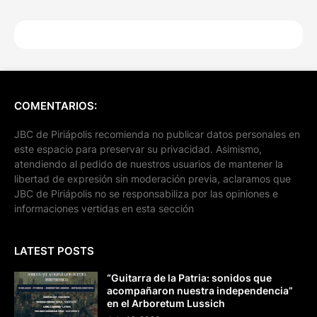
COMENTARIOS:
JBC de Piriápolis recomienda no publicar datos personales en
este espacio para preservar su privacidad. Asimismo,
atendiendo al pedido de nuestros usuarios de mantener la
libertad de expresión sin moderación previa, aclaramos que
JBC de Piriápolis no se responsabiliza por las opiniones e
informaciones vertidas en esta sección
LATEST POSTS
“Guitarra de la Patria: sonidos que
acompañaron nuestra independencia”
en el Arboretum Lussich