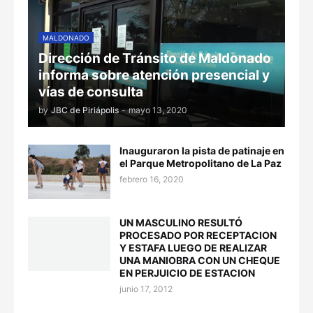
MALDONADO
Dirección de Tránsito de Maldonado
informa sobre atención presencial y
vías de consulta
by
JBC de Piriápolis
-
mayo 13, 2020
Inauguraron la pista de patinaje en
el Parque Metropolitano de La Paz
febrero 16, 2020
UN MASCULINO RESULTÓ
PROCESADO POR RECEPTACION
Y ESTAFA LUEGO DE REALIZAR
UNA MANIOBRA CON UN CHEQUE
EN PERJUICIO DE ESTACION
junio 17, 2012