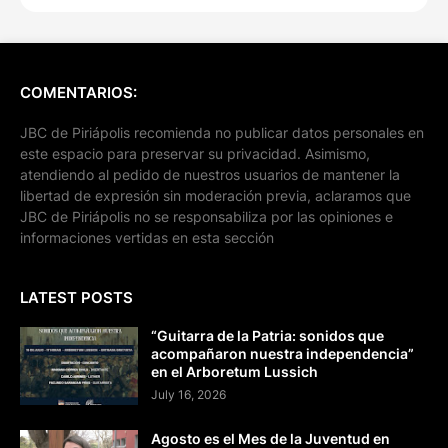
COMENTARIOS:
JBC de Piriápolis recomienda no publicar datos personales en
este espacio para preservar su privacidad. Asimismo,
atendiendo al pedido de nuestros usuarios de mantener la
libertad de expresión sin moderación previa, aclaramos que
JBC de Piriápolis no se responsabiliza por las opiniones e
informaciones vertidas en esta sección
LATEST POSTS
“Guitarra de la Patria: sonidos que
acompañaron nuestra independencia”
en el Arboretum Lussich
July 16, 2026
Agosto es el Mes de la Juventud en