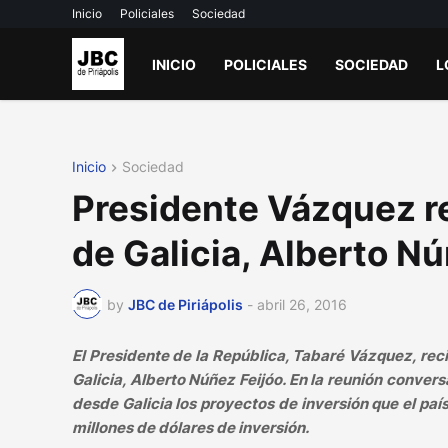
Inicio
Policiales
Sociedad
INICIO
POLICIALES
SOCIEDAD
L
Inicio
Sociedad
Presidente Vázquez rec
de Galicia, Alberto Nú
by
JBC de Piriápolis
-
abril 26, 2016
El Presidente de la República, Tabaré Vázquez, rec
Galicia, Alberto Núñez Feijóo. En la reunión convers
desde Galicia los proyectos de inversión que el paí
millones de dólares de inversión.