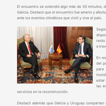
El encuentro se extendió algo más de 30 minutos, do
Galicia. Destacó que el encuentro fue ameno y afect
ante los eventos climáticos que vivió y vive el país.
Segú
dispo
resto
a trav
En es
del p
para 
inund
estar
las e
servicios en la reconstrucción.
Destacó además que Galicia y Uruguay comparten c