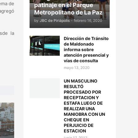
tema de
patinaje en el Parque
 agregó
Metropolitano de La Paz
by
JBC de Piriápolis
-
febrero 16, 2020
sde la
Dirección de Tránsito
de Maldonado
informa sobre
atención presencial y
vías de consulta
mayo 13, 2020
UN MASCULINO
RESULTÓ
PROCESADO POR
RECEPTACION Y
ESTAFA LUEGO DE
REALIZAR UNA
MANIOBRA CON UN
CHEQUE EN
PERJUICIO DE
ESTACION
junio 17, 2012