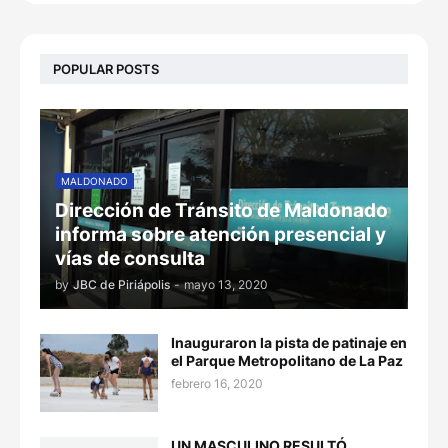
POPULAR POSTS
MALDONADO
Dirección de Tránsito de Maldonado
informa sobre atención presencial y
vías de consulta
by
JBC de Piriápolis
-
mayo 13, 2020
Inauguraron la pista de patinaje en
el Parque Metropolitano de La Paz
febrero 16, 2020
UN MASCULINO RESULTÓ