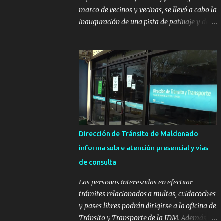
marco de vecinos y vecinas, se llevó a cabo la
inauguración de una pista de patinaje y de
un sector infantil ubicados en el Parque
Metropolitano de La Paz. El proyecto cuenta
con el apoyo del Fondo + Local que es
impulsado por el Programa Uruguay
Integra, de la Dirección de Descentralización
e Inversión Pública de OPP, así como aportes
del Gobierno de Canelones y del Ministerio
de Transporte y Obras Públicas. La nueva
infraestructura deportiva consiste en una
Dirección de Tránsito de Maldonado
plataforma de 35 m por 20 m con banco de
informa sobre atención presencial y vías
hormigón sobre sus laterales. Su destino
de consulta
será polifuncional, permitiendo la práctica
de patín, hockey, gimnasia y la realización
Las personas interesadas en efectuar
de eventos culturales. Próximo a la pista, se
trámites relacionados a multas, cuidacoches
instalaron juegos infantiles y equipamiento
y pases libres podrán dirigirse a la oficina de
urbano (bancos de hormigón y sets de
Tránsito y Transporte de la IDM. Además, la