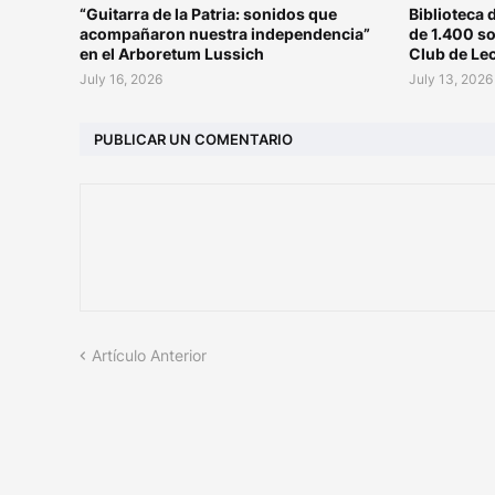
“Guitarra de la Patria: sonidos que
Biblioteca 
acompañaron nuestra independencia”
de 1.400 s
en el Arboretum Lussich
Club de Le
July 16, 2026
July 13, 2026
PUBLICAR UN COMENTARIO
Artículo Anterior