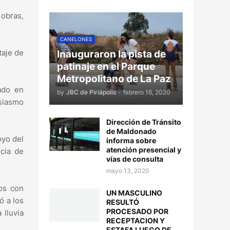
 obras,
CANELONES
taje de
Inauguraron la pista de
patinaje en el Parque
Metropolitano de La Paz
ado en
by
JBC de Piriápolis
-
febrero 16, 2020
usiasmo
Dirección de Tránsito
de Maldonado
oyo del
informa sobre
atención presencial y
ncia de
vías de consulta
mayo 13, 2020
dos con
UN MASCULINO
ó a los
RESULTÓ
PROCESADO POR
 lluvia
RECEPTACION Y
ESTAFA LUEGO DE