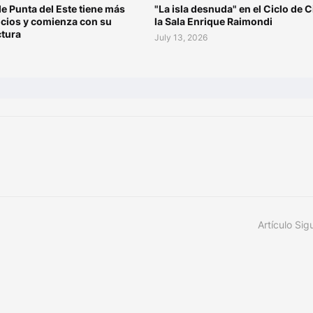
de Punta del Este tiene más
"La isla desnuda" en el Ciclo de C
ocios y comienza con su
la Sala Enrique Raimondi
ctura
July 13, 2026
Artículo Sig