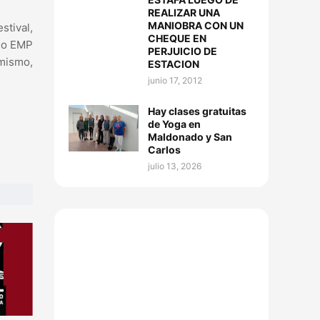
REALIZAR UNA
MANIOBRA CON UN
stival,
CHEQUE EN
rso EMP
PERJUICIO DE
imismo,
ESTACION
junio 17, 2012
Hay clases gratuitas
de Yoga en
Maldonado y San
Carlos
julio 13, 2026