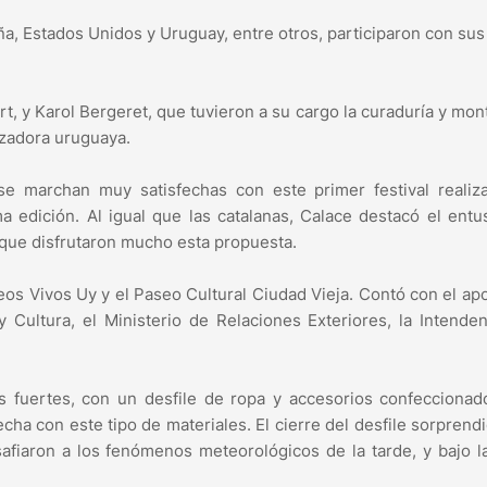
aña, Estados Unidos y Uruguay, entre otros, participaron con sus
rt, y Karol Bergeret, que tuvieron a su cargo la curaduría y mon
izadora uruguaya.
se marchan muy satisfechas con este primer festival realiz
 edición. Al igual que las catalanas, Calace destacó el ent
, que disfrutaron mucho esta propuesta.
os Vivos Uy y el Paseo Cultural Ciudad Vieja. Contó con el ap
y Cultura, el Ministerio de Relaciones Exteriores, la Intende
os fuertes, con un desfile de ropa y accesorios confecciona
ha con este tipo de materiales. El cierre del desfile sorprendi
fiaron a los fenómenos meteorológicos de la tarde, y bajo la