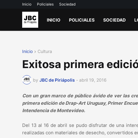
Inicio
Policiales
Sociedad
INICIO
POLICIALES
SOCIEDAD
L
Inicio
Cultura
Exitosa primera edici
by
JBC de Piriápolis
-
abril 19, 2016
Con un gran marco de público ávido de ver las crea
primera edición de Drap-Art Uruguay, Primer Encuent
Intendencia de Montevideo.
Del 13 al 16 de abril se pudo disfrutar de una inter
realizadas con materiales de desecho, convertidos en