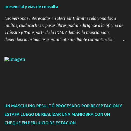
hormigón y sets de bancos y mesas). A su vez, se incorporaron
presencial y vías de consulta
nuevos pavimentos e iluminación. La totalidad de estas obras
implicaron una inversión estimada ...
Las personas interesadas en efectuar trámites relacionados a
multas, cuidacoches y pases libres podrán dirigirse a la oficina de
Tránsito y Transporte de la IDM. Además, la mencionada
dependencia brinda asesoramiento mediante comunicación
telefónica y correo electrónico. La dependencia admitirá el ingreso
de hasta cinco personas a la oficina. En cuanto a la atención
presencial comprende los siguientes trámites: Multas: devolución
de licencias de conducir retenidas por espirometrías y trámites
para la devolución de motos retenidas. Cuidacoches en general.
Pases libres: recargas, renovaciones y estudiantes. Información por
vía telefónica y correo electrónico: Multas: reclamos o consultas a
descargostransito@maldonado.gub.uy, o al teléfono 4222
1921(interno 1456). Cuidacoches: consultas a
UN MASCULINO RESULTÓ PROCESADO POR RECEPTACION Y
transitoytransporte@maldonado.gub.uy, teléfono 4222
ESTAFA LUEGO DE REALIZAR UNA MANIOBRA CON UN
1921(interno 1246). Transporte: consultas generales relacionadas a
CHEQUE EN PERJUICIO DE ESTACION
Uber y Taxi, a través de transporte@maldonado.gub.uy, t...