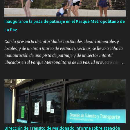
Inauguraron la pista de patinaje en el Parque Metropolitano de
La Paz
Con la presencia de autoridades nacionales, departamentales y
locales, y de un gran marco de vecinos y vecinas, se llevó a cabo la
inauguración de una pista de patinaje y de un sector infantil
ubicados en el Parque Metropolitano de La Paz. El proyecto cuenta
con el apoyo del Fondo + Local que es impulsado por el Programa
Uruguay Integra, de la Dirección de Descentralización e Inversión
Pública de OPP, así como aportes del Gobierno de Canelones y del
Ministerio de Transporte y Obras Públicas. La nueva
infraestructura deportiva consiste en una plataforma de 35 m por
20 m con banco de hormigón sobre sus laterales. Su destino será
polifuncional, permitiendo la práctica de patín, hockey, gimnasia y
la realización de eventos culturales. Próximo a la pista, se
instalaron juegos infantiles y equipamiento urbano (bancos de
Dirección de Tránsito de Maldonado informa sobre atención