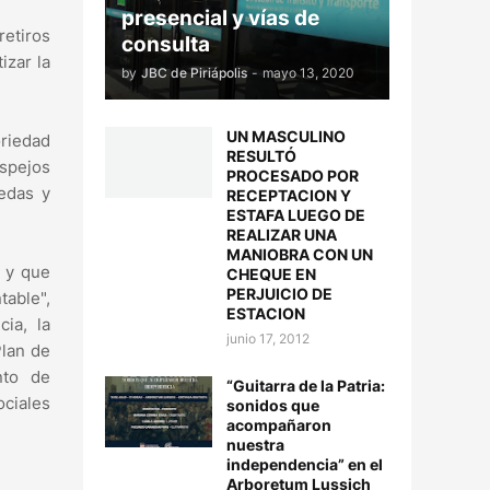
presencial y vías de
retiros
consulta
izar la
by
JBC de Piriápolis
-
mayo 13, 2020
UN MASCULINO
oriedad
RESULTÓ
espejos
PROCESADO POR
uedas y
RECEPTACION Y
ESTAFA LUEGO DE
REALIZAR UNA
MANIOBRA CON UN
e y que
CHEQUE EN
PERJUICIO DE
able",
ESTACION
cia, la
junio 17, 2012
Plan de
nto de
“Guitarra de la Patria:
ociales
sonidos que
acompañaron
nuestra
independencia” en el
Arboretum Lussich