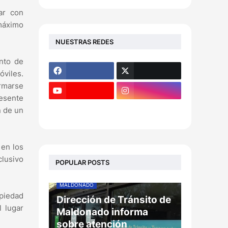
ar con
 máximo
NUESTRAS REDES
ento de
óviles.
ormarse
resente
n de un
 en los
clusivo
POPULAR POSTS
MALDONADO
opiedad
Dirección de Tránsito de
l lugar
Maldonado informa
sobre atención