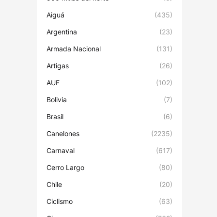
Aiguá
(435)
Argentina
(23)
Armada Nacional
(131)
Artigas
(26)
AUF
(102)
Bolivia
(7)
Brasil
(6)
Canelones
(2235)
Carnaval
(617)
Cerro Largo
(80)
Chile
(20)
Ciclismo
(63)