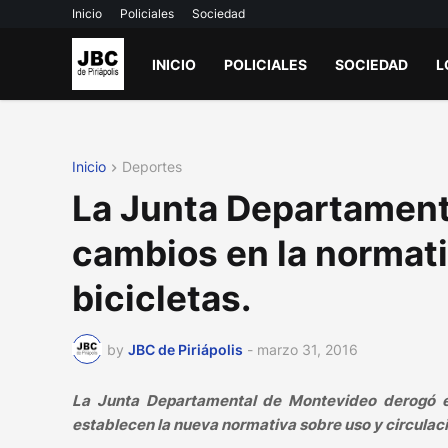
Inicio
Policiales
Sociedad
INICIO
POLICIALES
SOCIEDAD
L
Inicio
Deportes
La Junta Departament
cambios en la normati
bicicletas.
by
JBC de Piriápolis
-
marzo 31, 2016
La Junta Departamental de Montevideo derogó el
establecen la nueva normativa sobre uso y circulaci