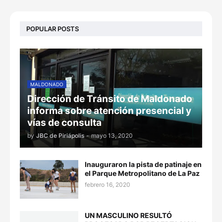
POPULAR POSTS
MALDONADO
Dirección de Tránsito de Maldonado
informa sobre atención presencial y
vías de consulta
by
JBC de Piriápolis
-
mayo 13, 2020
Inauguraron la pista de patinaje en
el Parque Metropolitano de La Paz
febrero 16, 2020
UN MASCULINO RESULTÓ