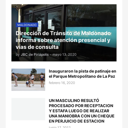
MALDONADO
Dirección de Tránsito de Maldonado
informa sobre atención presencial y
vías de consulta
by
JBC de Piriápolis
-
mayo 13, 2020
Inauguraron la pista de patinaje en
el Parque Metropolitano de La Paz
febrero 16, 2020
UN MASCULINO RESULTÓ
PROCESADO POR RECEPTACION
Y ESTAFA LUEGO DE REALIZAR
UNA MANIOBRA CON UN CHEQUE
EN PERJUICIO DE ESTACION
junio 17, 2012