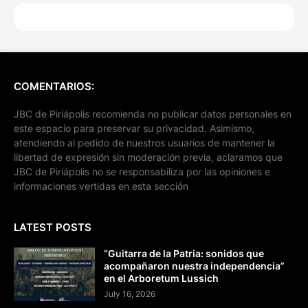
COMENTARIOS:
JBC de Piriápolis recomienda no publicar datos personales en
este espacio para preservar su privacidad. Asimismo,
atendiendo al pedido de nuestros usuarios de mantener la
libertad de expresión sin moderación previa, aclaramos que
JBC de Piriápolis no se responsabiliza por las opiniones e
informaciones vertidas en esta sección
LATEST POSTS
“Guitarra de la Patria: sonidos que
acompañaron nuestra independencia”
en el Arboretum Lussich
July 16, 2026