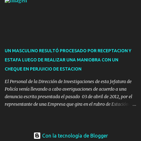
presencial comprende los siguientes trámites: Multas: devolución
de licencias de conducir retenidas por espirometrías y trámites
para la devolución de motos retenidas. Cuidacoches en general.
Pases libres: recargas, renovaciones y estudiantes. Información por
vía telefónica y correo electrónico: Multas: reclamos o consultas a
descargostransito@maldonado.gub.uy, o al teléfono 4222
1921(interno 1456). Cuidacoches: consultas a
UN MASCULINO RESULTÓ PROCESADO POR RECEPTACION Y
transitoytransporte@maldonado.gub.uy, teléfono 4222
ESTAFA LUEGO DE REALIZAR UNA MANIOBRA CON UN
1921(interno 1246). Transporte: consultas generales relacionadas a
CHEQUE EN PERJUICIO DE ESTACION
Uber y Taxi, a través de transporte@maldonado.gub.uy, t...
El Personal de la Dirección de Investigaciones de esta Jefatura de
Policía venía llevando a cabo averiguaciones de acuerdo a una
denuncia escrita presentada el pasado 03 de abril de 2012, por el
representante de una Empresa que gira en el rubro de Estación de
Servicio de la ciudad de Pan de Azúcar.-
Con la tecnología de Blogger