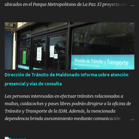
ubicados en el Parque Metropolitano de La Paz. El proyecto cuenta
con el apoyo del Fondo + Local que es impulsado por el Programa
Uruguay Integra, de la Dirección de Descentralización e Inversión
Pública de OPP, así como aportes del Gobierno de Canelones y del
Ministerio de Transporte y Obras Públicas. La nueva
infraestructura deportiva consiste en una plataforma de 35 m por
20 m con banco de hormigón sobre sus laterales. Su destino será
polifuncional, permitiendo la práctica de patín, hockey, gimnasia y
la realización de eventos culturales. Próximo a la pista, se
instalaron juegos infantiles y equipamiento urbano (bancos de
Dirección de Tránsito de Maldonado informa sobre atención
hormigón y sets de bancos y mesas). A su vez, se incorporaron
presencial y vías de consulta
nuevos pavimentos e iluminación. La totalidad de estas obras
implicaron una inversión estimada ...
Las personas interesadas en efectuar trámites relacionados a
multas, cuidacoches y pases libres podrán dirigirse a la oficina de
Tránsito y Transporte de la IDM. Además, la mencionada
dependencia brinda asesoramiento mediante comunicación
telefónica y correo electrónico. La dependencia admitirá el ingreso
de hasta cinco personas a la oficina. En cuanto a la atención