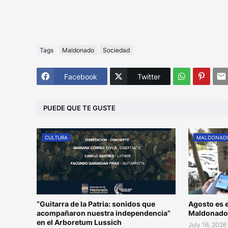
Tags
Maldonado
Sociedad
Facebook
Twitter
PUEDE QUE TE GUSTE
CULTURA
MALDONAD
“Guitarra de la Patria: sonidos que
Agosto es e
acompañaron nuestra independencia”
Maldonad
en el Arboretum Lussich
July 16, 2026