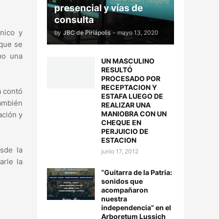
presencial y vías de
consulta
cnico y
by
JBC de Piriápolis
-
mayo 13, 2020
 que se
mo una
UN MASCULINO
RESULTÓ
PROCESADO POR
RECEPTACION Y
a contó
ESTAFA LUEGO DE
También
REALIZAR UNA
MANIOBRA CON UN
ación y
CHEQUE EN
PERJUICIO DE
ESTACION
sde la
junio 17, 2012
arle la
“Guitarra de la Patria:
sonidos que
acompañaron
nuestra
independencia” en el
Arboretum Lussich