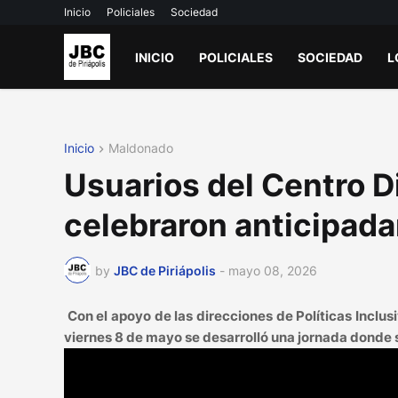
Inicio
Policiales
Sociedad
INICIO
POLICIALES
SOCIEDAD
L
Inicio
Maldonado
Usuarios del Centro Di
celebraron anticipada
by
JBC de Piriápolis
-
mayo 08, 2026
Con el apoyo de las direcciones de Políticas Inclus
viernes 8 de mayo se desarrolló una jornada donde s