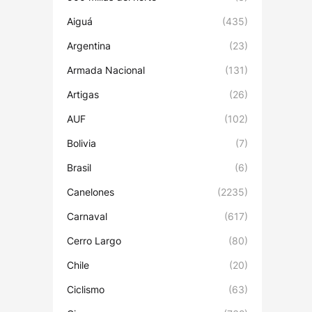
Aiguá
(435)
Argentina
(23)
Armada Nacional
(131)
Artigas
(26)
AUF
(102)
Bolivia
(7)
Brasil
(6)
Canelones
(2235)
Carnaval
(617)
Cerro Largo
(80)
Chile
(20)
Ciclismo
(63)