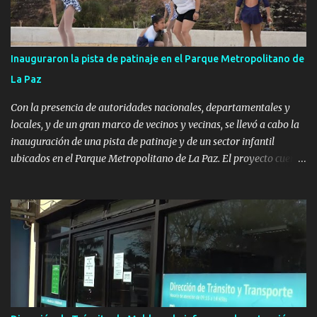
Inauguraron la pista de patinaje en el Parque Metropolitano de
La Paz
Con la presencia de autoridades nacionales, departamentales y
locales, y de un gran marco de vecinos y vecinas, se llevó a cabo la
inauguración de una pista de patinaje y de un sector infantil
ubicados en el Parque Metropolitano de La Paz. El proyecto cuenta
con el apoyo del Fondo + Local que es impulsado por el Programa
Uruguay Integra, de la Dirección de Descentralización e Inversión
Pública de OPP, así como aportes del Gobierno de Canelones y del
Ministerio de Transporte y Obras Públicas. La nueva
infraestructura deportiva consiste en una plataforma de 35 m por
20 m con banco de hormigón sobre sus laterales. Su destino será
polifuncional, permitiendo la práctica de patín, hockey, gimnasia y
la realización de eventos culturales. Próximo a la pista, se
instalaron juegos infantiles y equipamiento urbano (bancos de