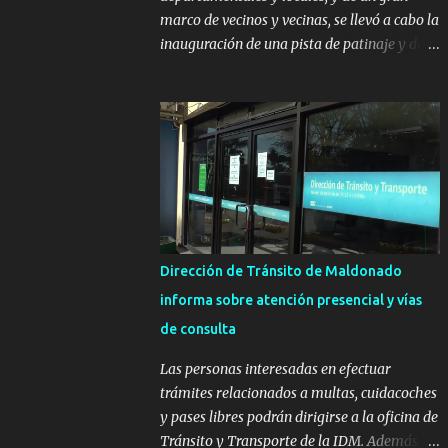
marco de vecinos y vecinas, se llevó a cabo la
inauguración de una pista de patinaje y de
un sector infantil ubicados en el Parque
Metropolitano de La Paz. El proyecto cuenta
con el apoyo del Fondo + Local que es
impulsado por el Programa Uruguay
Integra, de la Dirección de Descentralización
e Inversión Pública de OPP, así como aportes
del Gobierno de Canelones y del Ministerio
de Transporte y Obras Públicas. La nueva
infraestructura deportiva consiste en una
Dirección de Tránsito de Maldonado
plataforma de 35 m por 20 m con banco de
informa sobre atención presencial y vías
hormigón sobre sus laterales. Su destino
de consulta
será polifuncional, permitiendo la práctica
de patín, hockey, gimnasia y la realización
Las personas interesadas en efectuar
de eventos culturales. Próximo a la pista, se
trámites relacionados a multas, cuidacoches
instalaron juegos infantiles y equipamiento
y pases libres podrán dirigirse a la oficina de
urbano (bancos de hormigón y sets de
Tránsito y Transporte de la IDM. Además, la