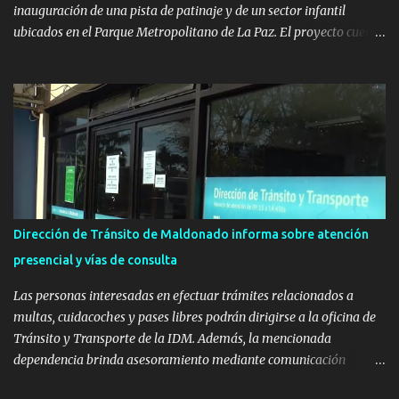
inauguración de una pista de patinaje y de un sector infantil
ubicados en el Parque Metropolitano de La Paz. El proyecto cuenta
con el apoyo del Fondo + Local que es impulsado por el Programa
Uruguay Integra, de la Dirección de Descentralización e Inversión
Pública de OPP, así como aportes del Gobierno de Canelones y del
Ministerio de Transporte y Obras Públicas. La nueva
infraestructura deportiva consiste en una plataforma de 35 m por
20 m con banco de hormigón sobre sus laterales. Su destino será
polifuncional, permitiendo la práctica de patín, hockey, gimnasia y
la realización de eventos culturales. Próximo a la pista, se
instalaron juegos infantiles y equipamiento urbano (bancos de
Dirección de Tránsito de Maldonado informa sobre atención
hormigón y sets de bancos y mesas). A su vez, se incorporaron
presencial y vías de consulta
nuevos pavimentos e iluminación. La totalidad de estas obras
implicaron una inversión estimada ...
Las personas interesadas en efectuar trámites relacionados a
multas, cuidacoches y pases libres podrán dirigirse a la oficina de
Tránsito y Transporte de la IDM. Además, la mencionada
dependencia brinda asesoramiento mediante comunicación
telefónica y correo electrónico. La dependencia admitirá el ingreso