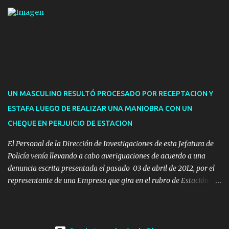
de hasta cinco personas a la oficina. En cuanto a la atención
presencial comprende los siguientes trámites: Multas: devolución
de licencias de conducir retenidas por espirometrías y trámites
para la devolución de motos retenidas. Cuidacoches en general.
Pases libres: recargas, renovaciones y estudiantes. Información por
vía telefónica y correo electrónico: Multas: reclamos o consultas a
descargostransito@maldonado.gub.uy, o al teléfono 4222
1921(interno 1456). Cuidacoches: consultas a
UN MASCULINO RESULTÓ PROCESADO POR RECEPTACION Y
transitoytransporte@maldonado.gub.uy, teléfono 4222
ESTAFA LUEGO DE REALIZAR UNA MANIOBRA CON UN
1921(interno 1246). Transporte: consultas generales relacionadas a
CHEQUE EN PERJUICIO DE ESTACION
Uber y Taxi, a través de transporte@maldonado.gub.uy, t...
El Personal de la Dirección de Investigaciones de esta Jefatura de
Policía venía llevando a cabo averiguaciones de acuerdo a una
denuncia escrita presentada el pasado 03 de abril de 2012, por el
representante de una Empresa que gira en el rubro de Estación de
Servicio de la ciudad de Pan de Azúcar.-