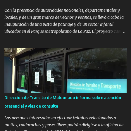
Con la presencia de autoridades nacionales, departamentales y
locales, y de un gran marco de vecinos y vecinas, se llevó a cabo la
inauguración de una pista de patinaje y de un sector infantil
ubicados en el Parque Metropolitano de La Paz. El proyecto cuenta
con el apoyo del Fondo + Local que es impulsado por el Programa
Uruguay Integra, de la Dirección de Descentralización e Inversión
Pública de OPP, así como aportes del Gobierno de Canelones y del
Ministerio de Transporte y Obras Públicas. La nueva
infraestructura deportiva consiste en una plataforma de 35 m por
20 m con banco de hormigón sobre sus laterales. Su destino será
polifuncional, permitiendo la práctica de patín, hockey, gimnasia y
la realización de eventos culturales. Próximo a la pista, se
instalaron juegos infantiles y equipamiento urbano (bancos de
Dirección de Tránsito de Maldonado informa sobre atención
hormigón y sets de bancos y mesas). A su vez, se incorporaron
presencial y vías de consulta
nuevos pavimentos e iluminación. La totalidad de estas obras
implicaron una inversión estimada ...
Las personas interesadas en efectuar trámites relacionados a
multas, cuidacoches y pases libres podrán dirigirse a la oficina de