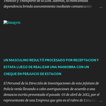
Tránsito y Transporte de la IDM. Además, la mencionada
dependencia brinda asesoramiento mediante comunicación
telefónica y correo electrónico. La dependencia admitirá el ingreso
de hasta cinco personas a la oficina. En cuanto a la atención
presencial comprende los siguientes trámites: Multas: devolución
de licencias de conducir retenidas por espirometrías y trámites
para la devolución de motos retenidas. Cuidacoches en general.
Pases libres: recargas, renovaciones y estudiantes. Información por
vía telefónica y correo electrónico: Multas: reclamos o consultas a
descargostransito@maldonado.gub.uy, o al teléfono 4222
1921(interno 1456). Cuidacoches: consultas a
UN MASCULINO RESULTÓ PROCESADO POR RECEPTACION Y
transitoytransporte@maldonado.gub.uy, teléfono 4222
ESTAFA LUEGO DE REALIZAR UNA MANIOBRA CON UN
1921(interno 1246). Transporte: consultas generales relacionadas a
CHEQUE EN PERJUICIO DE ESTACION
Uber y Taxi, a través de transporte@maldonado.gub.uy, t...
El Personal de la Dirección de Investigaciones de esta Jefatura de
Policía venía llevando a cabo averiguaciones de acuerdo a una
denuncia escrita presentada el pasado 03 de abril de 2012, por el
representante de una Empresa que gira en el rubro de Estación de