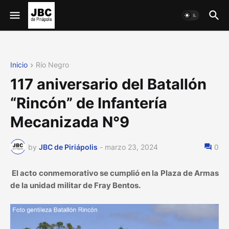
Inicio
Río Negro
117 aniversario del Batallón
“Rincón” de Infantería
Mecanizada N°9
by
JBC de Piriápolis
-
marzo 23, 2024
0
El acto conmemorativo se cumplió en la Plaza de Armas
de la unidad militar de Fray Bentos.