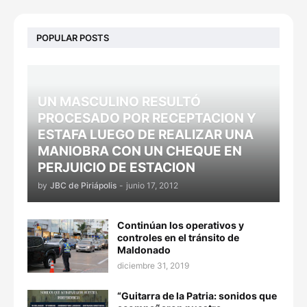
POPULAR POSTS
UN MASCULINO RESULTÓ
PROCESADO POR RECEPTACION Y
ESTAFA LUEGO DE REALIZAR UNA
MANIOBRA CON UN CHEQUE EN
PERJUICIO DE ESTACION
by
JBC de Piriápolis
-
junio 17, 2012
Continúan los operativos y
controles en el tránsito de
Maldonado
diciembre 31, 2019
“Guitarra de la Patria: sonidos que