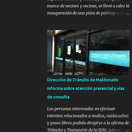
marco de vecinos y vecinas, se llevó a cabo la
inauguración de una pista de patinaje y de
un sector infantil ubicados en el Parque
Metropolitano de La Paz. El proyecto cuenta
con el apoyo del Fondo + Local que es
impulsado por el Programa Uruguay
Integra, de la Dirección de Descentralización
e Inversión Pública de OPP, así como aportes
del Gobierno de Canelones y del Ministerio
de Transporte y Obras Públicas. La nueva
infraestructura deportiva consiste en una
Dirección de Tránsito de Maldonado
plataforma de 35 m por 20 m con banco de
informa sobre atención presencial y vías
hormigón sobre sus laterales. Su destino
de consulta
será polifuncional, permitiendo la práctica
de patín, hockey, gimnasia y la realización
Las personas interesadas en efectuar
de eventos culturales. Próximo a la pista, se
trámites relacionados a multas, cuidacoches
instalaron juegos infantiles y equipamiento
y pases libres podrán dirigirse a la oficina de
urbano (bancos de hormigón y sets de
Tránsito y Transporte de la IDM. Además, la