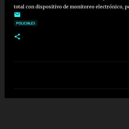
total con dispositivo de monitoreo electrónico, po
POLICIALES
C
o
m
e
n
t
a
r