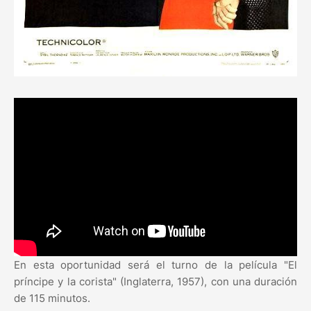
En esta oportunidad será el turno de la película "El
príncipe y la corista" (Inglaterra, 1957), con una duración
de 115 minutos.