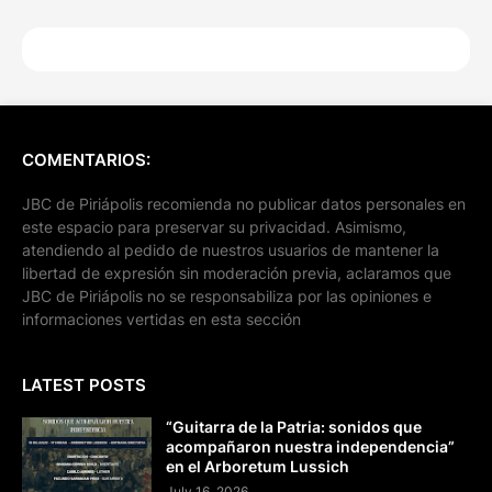
COMENTARIOS:
JBC de Piriápolis recomienda no publicar datos personales en
este espacio para preservar su privacidad. Asimismo,
atendiendo al pedido de nuestros usuarios de mantener la
libertad de expresión sin moderación previa, aclaramos que
JBC de Piriápolis no se responsabiliza por las opiniones e
informaciones vertidas en esta sección
LATEST POSTS
“Guitarra de la Patria: sonidos que
acompañaron nuestra independencia”
en el Arboretum Lussich
July 16, 2026