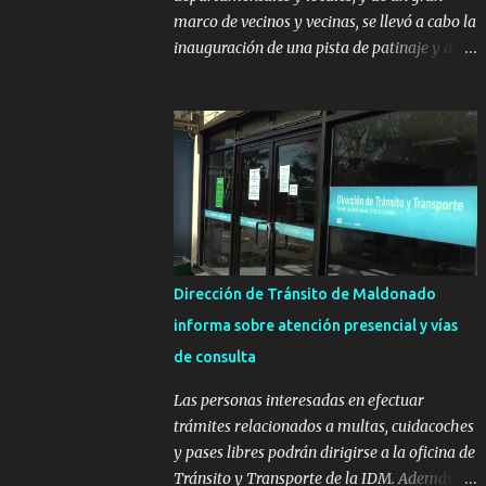
marco de vecinos y vecinas, se llevó a cabo la
inauguración de una pista de patinaje y de
un sector infantil ubicados en el Parque
Metropolitano de La Paz. El proyecto cuenta
con el apoyo del Fondo + Local que es
impulsado por el Programa Uruguay
Integra, de la Dirección de Descentralización
e Inversión Pública de OPP, así como aportes
del Gobierno de Canelones y del Ministerio
de Transporte y Obras Públicas. La nueva
infraestructura deportiva consiste en una
Dirección de Tránsito de Maldonado
plataforma de 35 m por 20 m con banco de
informa sobre atención presencial y vías
hormigón sobre sus laterales. Su destino
de consulta
será polifuncional, permitiendo la práctica
de patín, hockey, gimnasia y la realización
Las personas interesadas en efectuar
de eventos culturales. Próximo a la pista, se
trámites relacionados a multas, cuidacoches
instalaron juegos infantiles y equipamiento
y pases libres podrán dirigirse a la oficina de
urbano (bancos de hormigón y sets de
Tránsito y Transporte de la IDM. Además, la