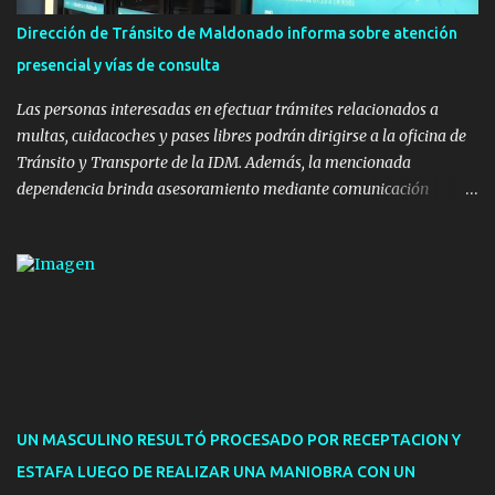
instalaron juegos infantiles y equipamiento urbano (bancos de
Dirección de Tránsito de Maldonado informa sobre atención
hormigón y sets de bancos y mesas). A su vez, se incorporaron
presencial y vías de consulta
nuevos pavimentos e iluminación. La totalidad de estas obras
implicaron una inversión estimada ...
Las personas interesadas en efectuar trámites relacionados a
multas, cuidacoches y pases libres podrán dirigirse a la oficina de
Tránsito y Transporte de la IDM. Además, la mencionada
dependencia brinda asesoramiento mediante comunicación
telefónica y correo electrónico. La dependencia admitirá el ingreso
de hasta cinco personas a la oficina. En cuanto a la atención
presencial comprende los siguientes trámites: Multas: devolución
de licencias de conducir retenidas por espirometrías y trámites
para la devolución de motos retenidas. Cuidacoches en general.
Pases libres: recargas, renovaciones y estudiantes. Información por
vía telefónica y correo electrónico: Multas: reclamos o consultas a
descargostransito@maldonado.gub.uy, o al teléfono 4222
1921(interno 1456). Cuidacoches: consultas a
UN MASCULINO RESULTÓ PROCESADO POR RECEPTACION Y
transitoytransporte@maldonado.gub.uy, teléfono 4222
ESTAFA LUEGO DE REALIZAR UNA MANIOBRA CON UN
1921(interno 1246). Transporte: consultas generales relacionadas a