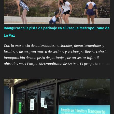
Inauguraron la pista de patinaje en el Parque Metropolitano de
La Paz
Con la presencia de autoridades nacionales, departamentales y
locales, y de un gran marco de vecinos y vecinas, se llevó a cabo la
inauguración de una pista de patinaje y de un sector infantil
ubicados en el Parque Metropolitano de La Paz. El proyecto cuenta
con el apoyo del Fondo + Local que es impulsado por el Programa
Uruguay Integra, de la Dirección de Descentralización e Inversión
Pública de OPP, así como aportes del Gobierno de Canelones y del
Ministerio de Transporte y Obras Públicas. La nueva
infraestructura deportiva consiste en una plataforma de 35 m por
20 m con banco de hormigón sobre sus laterales. Su destino será
polifuncional, permitiendo la práctica de patín, hockey, gimnasia y
la realización de eventos culturales. Próximo a la pista, se