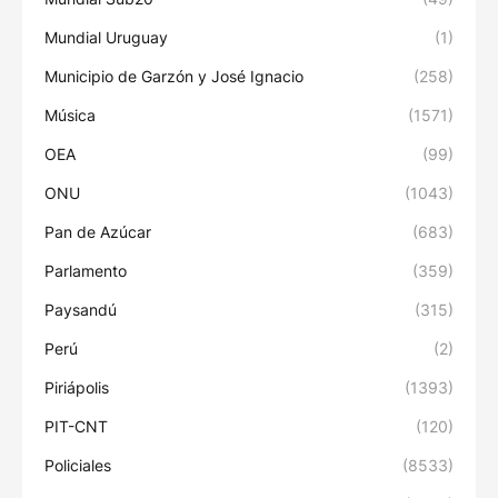
Mundial Uruguay
(1)
Municipio de Garzón y José Ignacio
(258)
Música
(1571)
OEA
(99)
ONU
(1043)
Pan de Azúcar
(683)
Parlamento
(359)
Paysandú
(315)
Perú
(2)
Piriápolis
(1393)
PIT-CNT
(120)
Policiales
(8533)