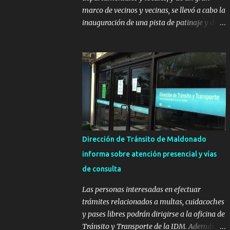
marco de vecinos y vecinas, se llevó a cabo la
inauguración de una pista de patinaje y de
un sector infantil ubicados en el Parque
Metropolitano de La Paz. El proyecto cuenta
con el apoyo del Fondo + Local que es
impulsado por el Programa Uruguay
Integra, de la Dirección de Descentralización
e Inversión Pública de OPP, así como aportes
del Gobierno de Canelones y del Ministerio
de Transporte y Obras Públicas. La nueva
infraestructura deportiva consiste en una
Dirección de Tránsito de Maldonado
plataforma de 35 m por 20 m con banco de
informa sobre atención presencial y vías
hormigón sobre sus laterales. Su destino
de consulta
será polifuncional, permitiendo la práctica
de patín, hockey, gimnasia y la realización
Las personas interesadas en efectuar
de eventos culturales. Próximo a la pista, se
trámites relacionados a multas, cuidacoches
instalaron juegos infantiles y equipamiento
y pases libres podrán dirigirse a la oficina de
urbano (bancos de hormigón y sets de
Tránsito y Transporte de la IDM. Además, la