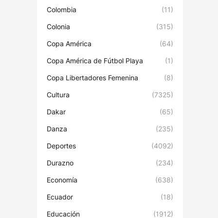
Colombia
(11)
Colonia
(315)
Copa América
(64)
Copa América de Fútbol Playa
(1)
Copa Libertadores Femenina
(8)
Cultura
(7325)
Dakar
(65)
Danza
(235)
Deportes
(4092)
Durazno
(234)
Economía
(638)
Ecuador
(18)
Educación
(1912)