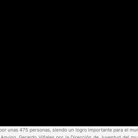
do por unas 475 personas, siendo un logro importante para el mun
Aquino, Gerardo Viñales por la Dirección de Juventud del mu