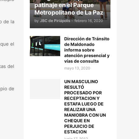
patinaje en el Parque
Metropolitano de La Paz
by
JBC de Piriápolis
-
febrero 16, 2020
o de la
Dirección de Tránsito
 que el
de Maldonado
informa sobre
atención presencial y
vías de consulta
cas del
mayo 13, 2020
UN MASCULINO
RESULTÓ
ipio de
PROCESADO POR
RECEPTACION Y
ESTAFA LUEGO DE
REALIZAR UNA
MANIOBRA CON UN
CHEQUE EN
PERJUICIO DE
ESTACION
junio 17, 2012