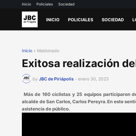
Inicio
Policiales
Sociedad
INICIO
POLICIALES
SOCIEDAD
L
Inicio
Maldonado
Exitosa realización de
by
JBC de Piriápolis
-
enero 30, 2023
Más de 160 ciclistas y 25 equipos participaron de
alcalde de San Carlos, Carlos Pereyra. En este senti
asistencia de público.