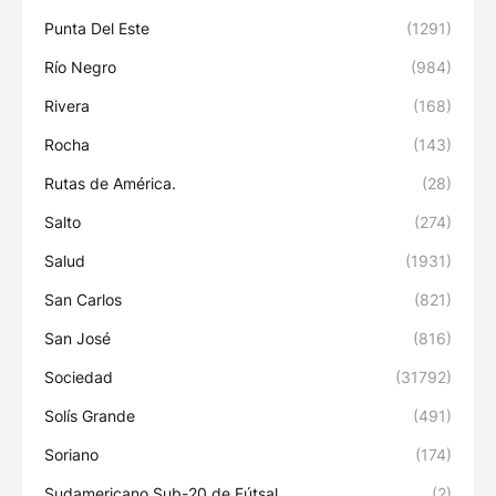
Punta Del Este
(1291)
Río Negro
(984)
Rivera
(168)
Rocha
(143)
Rutas de América.
(28)
Salto
(274)
Salud
(1931)
San Carlos
(821)
San José
(816)
Sociedad
(31792)
Solís Grande
(491)
Soriano
(174)
Sudamericano Sub-20 de Fútsal
(2)