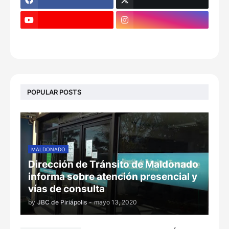
POPULAR POSTS
MALDONADO
Dirección de Tránsito de Maldonado
informa sobre atención presencial y
vías de consulta
by
JBC de Piriápolis
-
mayo 13, 2020