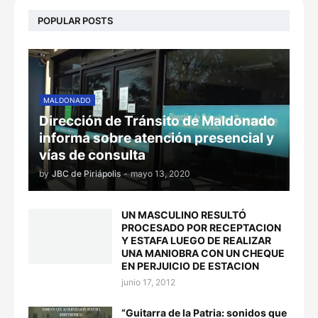
POPULAR POSTS
MALDONADO
Dirección de Tránsito de Maldonado
informa sobre atención presencial y
vías de consulta
by
JBC de Piriápolis
-
mayo 13, 2020
UN MASCULINO RESULTÓ
PROCESADO POR RECEPTACION
Y ESTAFA LUEGO DE REALIZAR
UNA MANIOBRA CON UN CHEQUE
EN PERJUICIO DE ESTACION
junio 17, 2012
“Guitarra de la Patria: sonidos que