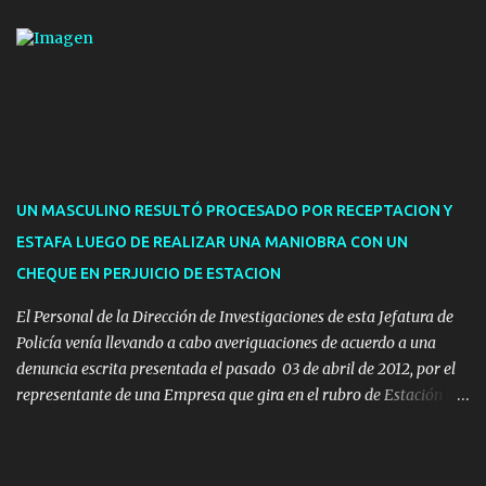
de hasta cinco personas a la oficina. En cuanto a la atención
presencial comprende los siguientes trámites: Multas: devolución
de licencias de conducir retenidas por espirometrías y trámites
para la devolución de motos retenidas. Cuidacoches en general.
Pases libres: recargas, renovaciones y estudiantes. Información por
vía telefónica y correo electrónico: Multas: reclamos o consultas a
descargostransito@maldonado.gub.uy, o al teléfono 4222
1921(interno 1456). Cuidacoches: consultas a
UN MASCULINO RESULTÓ PROCESADO POR RECEPTACION Y
transitoytransporte@maldonado.gub.uy, teléfono 4222
ESTAFA LUEGO DE REALIZAR UNA MANIOBRA CON UN
1921(interno 1246). Transporte: consultas generales relacionadas a
CHEQUE EN PERJUICIO DE ESTACION
Uber y Taxi, a través de transporte@maldonado.gub.uy, t...
El Personal de la Dirección de Investigaciones de esta Jefatura de
Policía venía llevando a cabo averiguaciones de acuerdo a una
denuncia escrita presentada el pasado 03 de abril de 2012, por el
representante de una Empresa que gira en el rubro de Estación de
Servicio de la ciudad de Pan de Azúcar.-