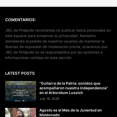
COMENTARIOS:
JBC de Piriápolis recomienda no publicar datos personales en
este espacio para preservar su privacidad. Asimismo,
atendiendo al pedido de nuestros usuarios de mantener la
libertad de expresión sin moderación previa, aclaramos que
JBC de Piriápolis no se responsabiliza por las opiniones e
informaciones vertidas en esta sección
LATEST POSTS
“Guitarra de la Patria: sonidos que
acompañaron nuestra independencia”
en el Arboretum Lussich
July 16, 2026
Agosto es el Mes de la Juventud en
Maldonado