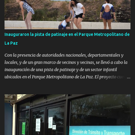
Inauguraron la pista de patinaje en el Parque Metropolitano de
La Paz
Con la presencia de autoridades nacionales, departamentales y
locales, y de un gran marco de vecinos y vecinas, se llevó a cabo la
inauguración de una pista de patinaje y de un sector infantil
ubicados en el Parque Metropolitano de La Paz. El proyecto cuenta
con el apoyo del Fondo + Local que es impulsado por el Programa
Uruguay Integra, de la Dirección de Descentralización e Inversión
Pública de OPP, así como aportes del Gobierno de Canelones y del
Ministerio de Transporte y Obras Públicas. La nueva
infraestructura deportiva consiste en una plataforma de 35 m por
20 m con banco de hormigón sobre sus laterales. Su destino será
polifuncional, permitiendo la práctica de patín, hockey, gimnasia y
la realización de eventos culturales. Próximo a la pista, se