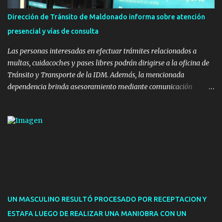
instalaron juegos infantiles y equipamiento urbano (bancos de
Dirección de Tránsito de Maldonado informa sobre atención
hormigón y sets de bancos y mesas). A su vez, se incorporaron
presencial y vías de consulta
nuevos pavimentos e iluminación. La totalidad de estas obras
implicaron una inversión estimada ...
Las personas interesadas en efectuar trámites relacionados a
multas, cuidacoches y pases libres podrán dirigirse a la oficina de
Tránsito y Transporte de la IDM. Además, la mencionada
dependencia brinda asesoramiento mediante comunicación
telefónica y correo electrónico. La dependencia admitirá el ingreso
de hasta cinco personas a la oficina. En cuanto a la atención
presencial comprende los siguientes trámites: Multas: devolución
de licencias de conducir retenidas por espirometrías y trámites
para la devolución de motos retenidas. Cuidacoches en general.
Pases libres: recargas, renovaciones y estudiantes. Información por
vía telefónica y correo electrónico: Multas: reclamos o consultas a
descargostransito@maldonado.gub.uy, o al teléfono 4222
1921(interno 1456). Cuidacoches: consultas a
UN MASCULINO RESULTÓ PROCESADO POR RECEPTACION Y
transitoytransporte@maldonado.gub.uy, teléfono 4222
ESTAFA LUEGO DE REALIZAR UNA MANIOBRA CON UN
1921(interno 1246). Transporte: consultas generales relacionadas a