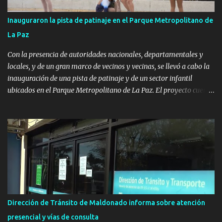
Inauguraron la pista de patinaje en el Parque Metropolitano de
La Paz
Con la presencia de autoridades nacionales, departamentales y
locales, y de un gran marco de vecinos y vecinas, se llevó a cabo la
inauguración de una pista de patinaje y de un sector infantil
ubicados en el Parque Metropolitano de La Paz. El proyecto cuenta
con el apoyo del Fondo + Local que es impulsado por el Programa
Uruguay Integra, de la Dirección de Descentralización e Inversión
Pública de OPP, así como aportes del Gobierno de Canelones y del
Ministerio de Transporte y Obras Públicas. La nueva
infraestructura deportiva consiste en una plataforma de 35 m por
20 m con banco de hormigón sobre sus laterales. Su destino será
polifuncional, permitiendo la práctica de patín, hockey, gimnasia y
la realización de eventos culturales. Próximo a la pista, se
instalaron juegos infantiles y equipamiento urbano (bancos de
Dirección de Tránsito de Maldonado informa sobre atención
hormigón y sets de bancos y mesas). A su vez, se incorporaron
presencial y vías de consulta
nuevos pavimentos e iluminación. La totalidad de estas obras