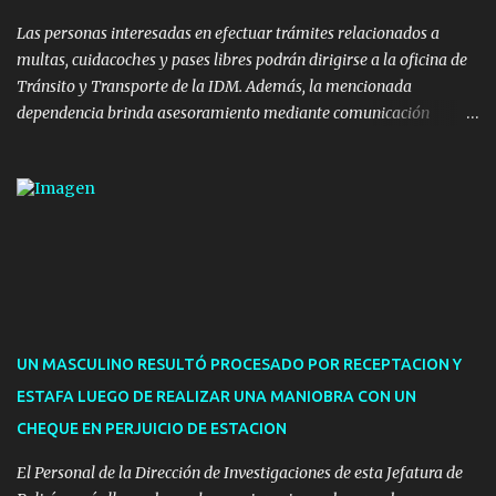
implicaron una inversión estimada ...
Las personas interesadas en efectuar trámites relacionados a
multas, cuidacoches y pases libres podrán dirigirse a la oficina de
Tránsito y Transporte de la IDM. Además, la mencionada
dependencia brinda asesoramiento mediante comunicación
telefónica y correo electrónico. La dependencia admitirá el ingreso
de hasta cinco personas a la oficina. En cuanto a la atención
presencial comprende los siguientes trámites: Multas: devolución
de licencias de conducir retenidas por espirometrías y trámites
para la devolución de motos retenidas. Cuidacoches en general.
Pases libres: recargas, renovaciones y estudiantes. Información por
vía telefónica y correo electrónico: Multas: reclamos o consultas a
descargostransito@maldonado.gub.uy, o al teléfono 4222
1921(interno 1456). Cuidacoches: consultas a
UN MASCULINO RESULTÓ PROCESADO POR RECEPTACION Y
transitoytransporte@maldonado.gub.uy, teléfono 4222
ESTAFA LUEGO DE REALIZAR UNA MANIOBRA CON UN
1921(interno 1246). Transporte: consultas generales relacionadas a
CHEQUE EN PERJUICIO DE ESTACION
Uber y Taxi, a través de transporte@maldonado.gub.uy, t...
El Personal de la Dirección de Investigaciones de esta Jefatura de