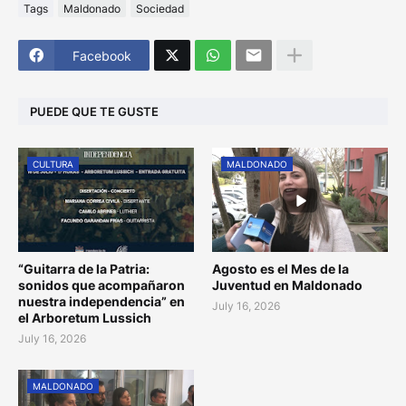
Tags
Maldonado
Sociedad
Facebook
PUEDE QUE TE GUSTE
CULTURA
MALDONADO
“Guitarra de la Patria:
Agosto es el Mes de la
sonidos que acompañaron
Juventud en Maldonado
nuestra independencia” en
July 16, 2026
el Arboretum Lussich
July 16, 2026
MALDONADO