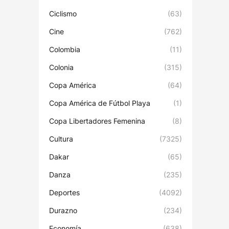
Ciclismo
(63)
Cine
(762)
Colombia
(11)
Colonia
(315)
Copa América
(64)
Copa América de Fútbol Playa
(1)
Copa Libertadores Femenina
(8)
Cultura
(7325)
Dakar
(65)
Danza
(235)
Deportes
(4092)
Durazno
(234)
Economía
(638)