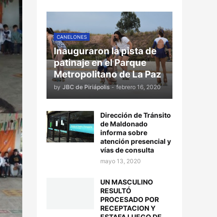
CANELONES
Inauguraron la pista de
patinaje en el Parque
Metropolitano de La Paz
by
JBC de Piriápolis
-
febrero 16, 2020
Dirección de Tránsito
de Maldonado
informa sobre
atención presencial y
vías de consulta
mayo 13, 2020
UN MASCULINO
RESULTÓ
PROCESADO POR
RECEPTACION Y
ESTAFA LUEGO DE