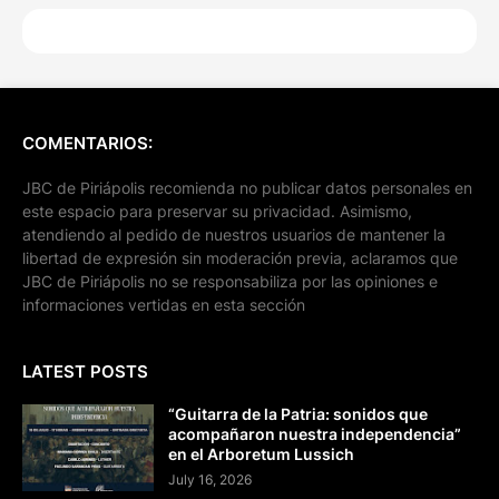
COMENTARIOS:
JBC de Piriápolis recomienda no publicar datos personales en
este espacio para preservar su privacidad. Asimismo,
atendiendo al pedido de nuestros usuarios de mantener la
libertad de expresión sin moderación previa, aclaramos que
JBC de Piriápolis no se responsabiliza por las opiniones e
informaciones vertidas en esta sección
LATEST POSTS
“Guitarra de la Patria: sonidos que
acompañaron nuestra independencia”
en el Arboretum Lussich
July 16, 2026