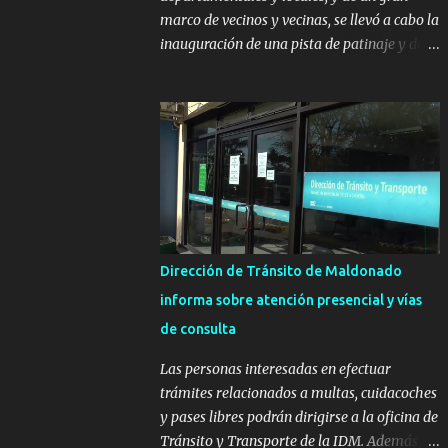
marco de vecinos y vecinas, se llevó a cabo la
inauguración de una pista de patinaje y de
un sector infantil ubicados en el Parque
Metropolitano de La Paz. El proyecto cuenta
con el apoyo del Fondo + Local que es
impulsado por el Programa Uruguay
Integra, de la Dirección de Descentralización
e Inversión Pública de OPP, así como aportes
del Gobierno de Canelones y del Ministerio
de Transporte y Obras Públicas. La nueva
infraestructura deportiva consiste en una
Dirección de Tránsito de Maldonado
plataforma de 35 m por 20 m con banco de
informa sobre atención presencial y vías
hormigón sobre sus laterales. Su destino
de consulta
será polifuncional, permitiendo la práctica
de patín, hockey, gimnasia y la realización
Las personas interesadas en efectuar
de eventos culturales. Próximo a la pista, se
trámites relacionados a multas, cuidacoches
instalaron juegos infantiles y equipamiento
y pases libres podrán dirigirse a la oficina de
urbano (bancos de hormigón y sets de
Tránsito y Transporte de la IDM. Además, la