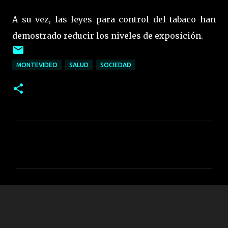
A su vez, las leyes para control del tabaco han
demostrado reducir los niveles de exposición.
MONTEVIDEO
SALUD
SOCIEDAD
C
o
m
e
n
t
a