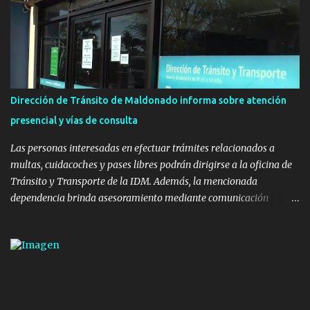
Ministerio de Transporte y Obras Públicas. La nueva
infraestructura deportiva consiste en una plataforma de 35 m por
20 m con banco de hormigón sobre sus laterales. Su destino será
polifuncional, permitiendo la práctica de patín, hockey, gimnasia y
la realización de eventos culturales. Próximo a la pista, se
instalaron juegos infantiles y equipamiento urbano (bancos de
Dirección de Tránsito de Maldonado informa sobre atención
hormigón y sets de bancos y mesas). A su vez, se incorporaron
presencial y vías de consulta
nuevos pavimentos e iluminación. La totalidad de estas obras
implicaron una inversión estimada ...
Las personas interesadas en efectuar trámites relacionados a
multas, cuidacoches y pases libres podrán dirigirse a la oficina de
Tránsito y Transporte de la IDM. Además, la mencionada
dependencia brinda asesoramiento mediante comunicación
telefónica y correo electrónico. La dependencia admitirá el ingreso
de hasta cinco personas a la oficina. En cuanto a la atención
presencial comprende los siguientes trámites: Multas: devolución
de licencias de conducir retenidas por espirometrías y trámites
para la devolución de motos retenidas. Cuidacoches en general.
Pases libres: recargas, renovaciones y estudiantes. Información por